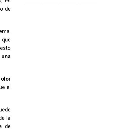
o, es
vo de
yema.
, que
 esto
 una
 olor
ue el
uede
de la
a de