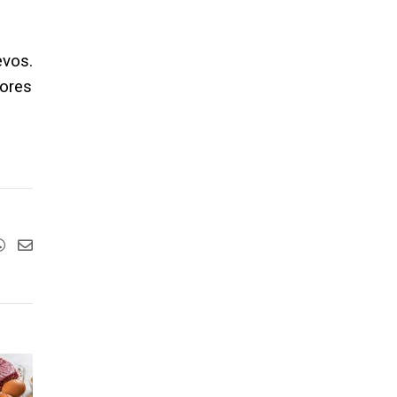
vos.
lores