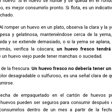
l huevo. Si el huevo se hunde y se queda en el fond
o, es mejor consumirlo pronto. Si flota, es un indicati
echado.
Al romper un huevo en un plato, observa la clara y la 
spesa y gelatinosa, manteniéndose cerca de la yema
íquida y se extiende demasiado, o si la yema se aplana,
emás, verifica la cáscara;
un huevo fresco tendrá
 un huevo viejo puede tener manchas o suciedad.
 de la frescura.
Un huevo fresco no debería tener un
olor desagradable o sulfuroso, es una señal clara de q
umirse.
fecha de empaquetado en el cartón de huevos p
os huevos pueden ser seguros para consumir después 
consumirlos dentro de un mes a partir de la fech