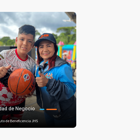
dad de Negocio
tuto de Beneficencia JHS
+