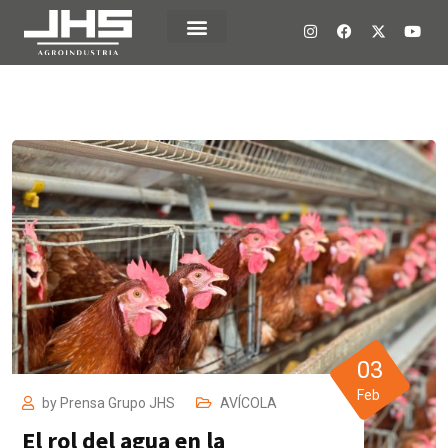
03
Feb
by
Prensa Grupo JHS
AVÍCOLA
El rol del agua en la