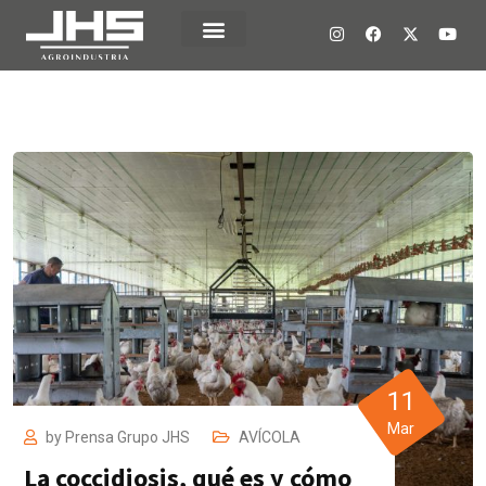
11
Mar
by
Prensa Grupo JHS
AVÍCOLA
La coccidiosis, qué es y cómo