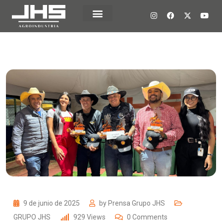
9 de junio de 2025
by
Prensa Grupo JHS
GRUPO JHS
929
Views
0
Comments