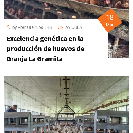
18
Mar
by
Prensa Grupo JHS
AVÍCOLA
Excelencia genética en la
producción de huevos de
Granja La Gramita