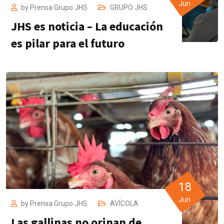
Jun
by
Prensa Grupo JHS
GRUPO JHS
JHS es noticia – La educación
es pilar para el futuro
18
Jun
by
Prensa Grupo JHS
AVÍCOLA
Las gallinas no orinan de