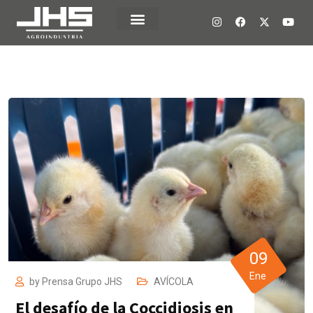
09
Ene
by
Prensa Grupo JHS
AVÍCOLA
El desafío de la Coccidiosis en