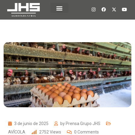
3 de junio de 2025
by
Prensa Grupo JHS
AVÍCOLA
2752
Views
0
Comments