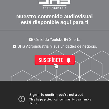
Nuestro contenido audiovisual
está disponible aquí para ti
Canal de Youtube
Shorts
JHS Agroindustria, y sus unidades de negocio.