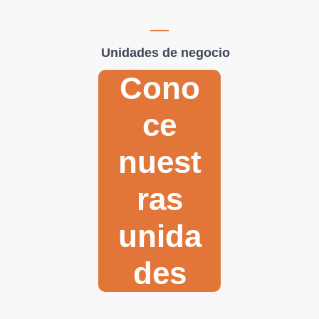
Unidades de negocio
Cono
ce
nuest
ras
unida
des