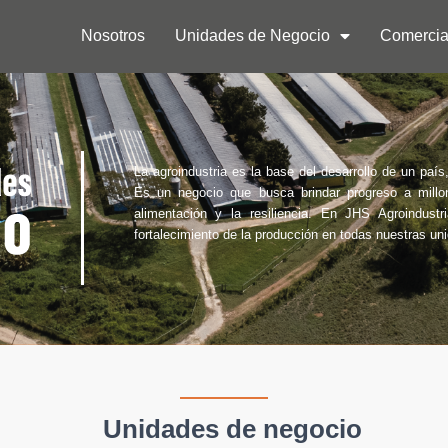
Nosotros
Unidades de Negocio
Comercia
La agroindustria es la base del desarrollo de un paí
Es un negocio que busca brindar progreso a millon
alimentación y la resiliencia. En JHS Agroindust
fortalecimiento de la producción en todas nuestras un
Unidades de negocio