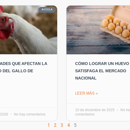
AVÍCOLA
ADES QUE AFECTAN LA
CÓMO LOGRAR UN HUEVO
D DEL GALLO DE
SATISFAGA EL MERCADO
NACIONAL
LEER MÁS »
10 de diciembre de 2025
No ha
e 2026
No hay comentarios
comentarios
1
2
3
4
5